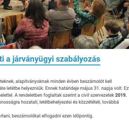
nti a járványügyi szabályozás
leteknek, alapítványoknak minden évben beszámolót kell
re letétbe helyezniük. Ennek határideje május 31. napja volt. Ez
ttel. A rendeletben foglaltak szerint a civil szervezetek
2019.
ánosságra hozatali, letétbehelyezési és közzétételi, továbbá
artani, beszámolókat elfogadni ezen időpontig.