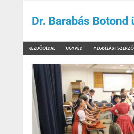
Skip
to
Dr. Barabás Botond
content
Szigetszentmiklósi ügyvédi iroda
KEZDŐOLDAL
ÜGYVÉD
MEGBÍZÁSI SZERZ