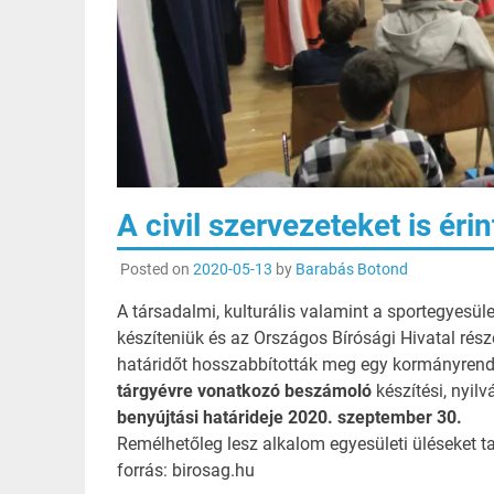
A civil szervezeteket is éri
Posted on
2020-05-13
by
Barabás Botond
A társadalmi, kulturális valamint a sportegyesü
készíteniük és az Országos Bírósági Hivatal részé
határidőt hosszabbították meg egy kormányrendele
tárgyévre vonatkozó beszámoló
készítési, nyilv
benyújtási határideje
2020. szeptember 30.
Remélhetőleg lesz alkalom egyesületi üléseket t
forrás: birosag.hu