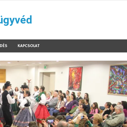
 ügyvéd
ŐDÉS
KAPCSOLAT